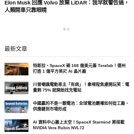
Elon Musk 回應 Volvo 放棄 LiDAR：我早就警告過，
人類開車只靠眼睛
廣告
最新文章
特斯拉、SpaceX 砸 168 億美元蓋 Terafab！德州
打造 1 億平方英尺 AI 晶片廠
川普嘲諷電動車主「有病」！拿哩程焦慮開玩笑：電
量剩 75% 就開始找充電站
中國贏的不是一顆電池：全球電池霸權如何從工廠、
供應鏈到市場形成
AI 資料中心搬上太空！SpaceX Starmind 將搭載
NVIDIA Vera Rubin NVL72