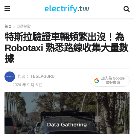
首頁
自動駕駛
特斯拉驗證車輛頻繁出沒！為
Robotaxi 熟悉路線收集大量數
據
作者：
TESLAGURU
加入為 Google
偏好來源
2024 年 9 月 6 日