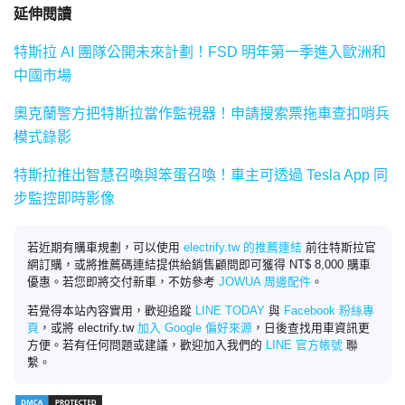
延伸閱讀
特斯拉 AI 團隊公開未來計劃！FSD 明年第一季進入歐洲和
中國市場
奧克蘭警方把特斯拉當作監視器！申請搜索票拖車查扣哨兵
模式錄影
特斯拉推出智慧召喚與笨蛋召喚！車主可透過 Tesla App 同
步監控即時影像
若近期有購車規劃，可以使用
electrify.tw 的推薦連結
前往特斯拉官
網訂購，或將推薦碼連結提供給銷售顧問即可獲得 NT$ 8,000 購車
優惠。若您即將交付新車，不妨參考
JOWUA 周邊配件
。
若覺得本站內容實用，歡迎追蹤
LINE TODAY
與
Facebook 粉絲專
頁
，或將 electrify.tw
加入 Google 偏好來源
，日後查找用車資訊更
方便。若有任何問題或建議，歡迎加入我們的
LINE 官方帳號
聯
繫。