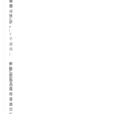
積
折
換
分
價
頂
（
級
M
連
o
線
d
e
l
Y
不
適
用
）
中
8
8
保
0
,
國
險
0
0
補
0
點
0
貼
積
人
為
分
民
限
幣
時
車
促
漆
銷
選