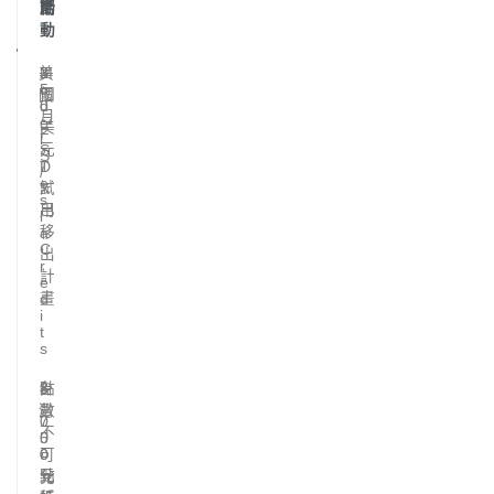
勵
活
動
美
2
3
M
5
o
個
國
0
d
月
e
美
F
l
元
S
S
T
D
/
e
試
X
s
用
已
l
移
a
C
出
r
計
e
畫
d
i
t
s
台
3
8
點
,
,
灣
數
7
0
不
5
0
0
0
可
點
元
兌