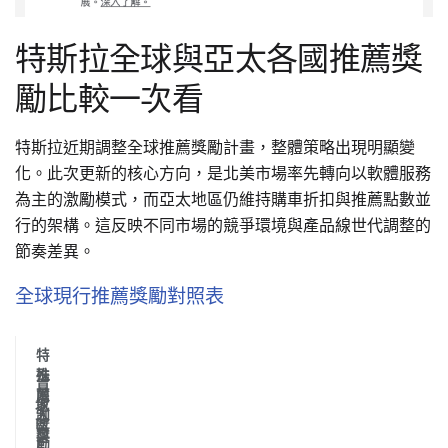
特斯拉全球與亞太各國推薦獎
勵比較一次看
特斯拉近期調整全球推薦獎勵計畫，整體策略出現明顯變
化。此次更新的核心方向，是北美市場率先轉向以軟體服務
為主的激勵模式，而亞太地區仍維持購車折扣與推薦點數並
行的架構。這反映不同市場的競爭環境與產品線世代調整的
節奏差異。
全球現行推薦獎勵對照表
特
推
殊
買
薦
限
地
家
人
制
區
獎
獎
與
勵