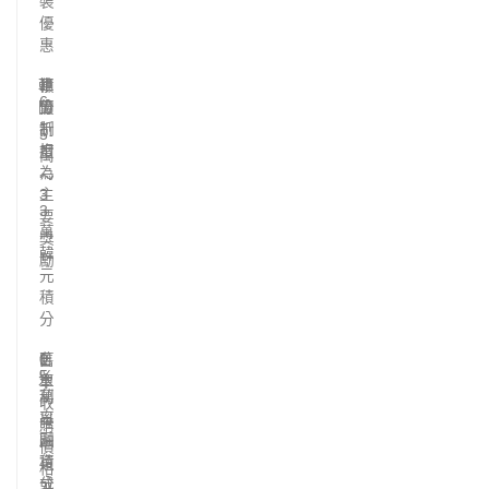
裝
優
惠
韓
1
車
積
6
國
價
分
.
折
制
5
扣
度
萬
為
～
3
主
3
要
萬
獎
韓
勵
元
積
分
日
1
0
舊
5
%
本
車
萬
利
收
日
率
購
圓
融
價
積
資
格
分
或