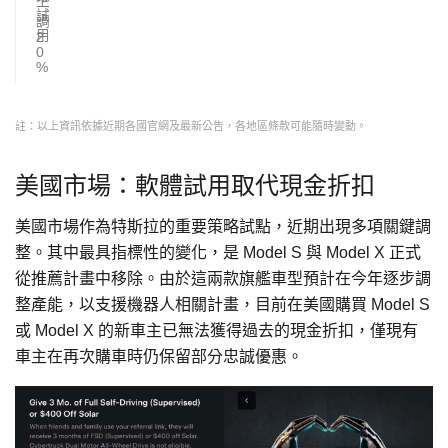
上
試
調
用
2
0
%
註：以上資訊依據近期各國官網及最新公告，各地區條款可能隨時變動。
美國市場：軟體試用取代現金折扣
美國市場作為特斯拉的重要策略試點，近期出現多項關鍵調
整。其中最具指標性的變化，是 Model S 與 Model X 正式
從推薦計畫中移除。由於這兩款旗艦車型預計在今年逐步調
整產能，以支援機器人相關計畫，目前在美國購買 Model S
或 Model X 的新車主已無法獲得過去的現金折扣，僅現有
車主在再次購車時仍保留部分忠誠優惠。