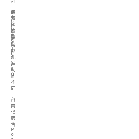
計
英
£
依
平
1
國
各
均
0
／
國
回
,
V
歐
0
本
A
0
洲
期
T
0
約
與
～
1
1
綠
0
3
能
～
,
補
1
0
1
0
助
0
年
而
不
同
台
目
灣
前
僅
販
售
P
o
w