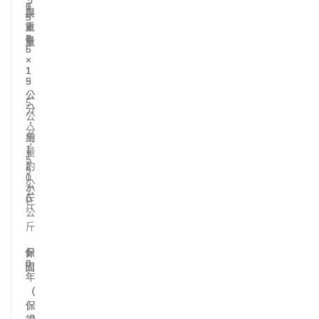
1
5
0
與
5
5
9
重
×
×
×
7
7
6
量
5
5
6
×
×
×
1
1
1
5
5
9
.
公
公
5
分
分
公
，
，
分
約
重
，
1
量
1
5
約
2
9
0
1
公
3
公
斤
0
斤
公
斤
保
1
1
1
0
0
0
固
年
年
年
（
（
（
保
保
保