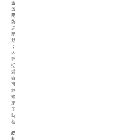
合
用
太
於
陽
室
能
內
逆
／
變
室
器
外
；
內
建
逆
變
器
可
縮
短
施
工
時
程
尺
約
約
約
1
1
1
寸