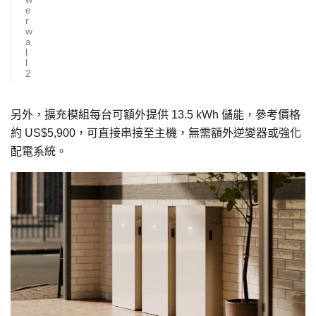
e
r
w
a
l
l
2
另外，擴充模組每台可額外提供 13.5 kWh 儲能，參考價格
約 US$5,900，可直接串接至主機，無需額外逆變器或強化
配電系統。