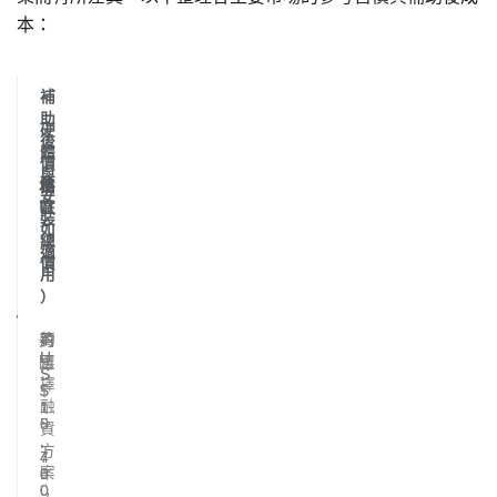
本：
補
助
硬
後
體
價
與
地
格
備
安
區
（
註
裝
如
總
適
價
用
）
美
約
約
可
U
U
國
選
S
S
擇
$
$
融
1
1
5
0
資
,
,
方
4
7
案
0
8
0
0
，