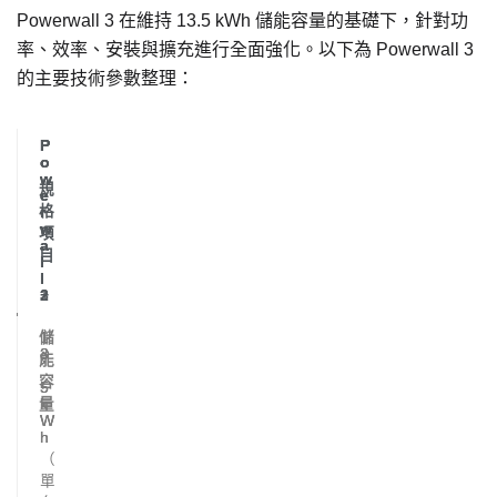
Powerwall 3 在維持 13.5 kWh 儲能容量的基礎下，針對功
率、效率、安裝與擴充進行全面強化。以下為 Powerwall 3
的主要技術參數整理：
P
P
P
o
o
o
w
w
w
規
e
e
e
格
r
r
r
w
w
w
項
a
a
a
目
l
l
l
l
l
l
2
+
3
儲
1
1
1
3
3
3
能
.
.
.
容
5
5
5
量
k
k
k
W
W
W
h
h
h
（
單