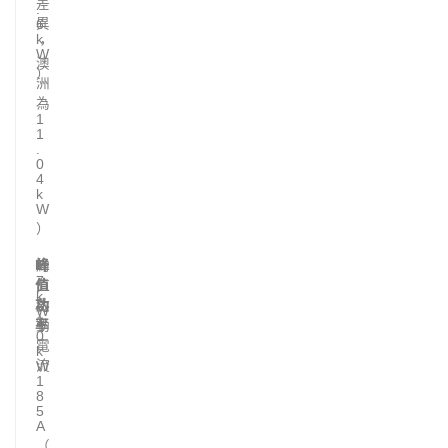
差
.
異
6
k
，
W
澳
）
洲
為
1
1
.
0
4
k
W
）
峰
約
峰
峰
7
值
值
值
k
功
約
啟
W
1
率
動
0
電
k
流
W
1
8
5
A
（