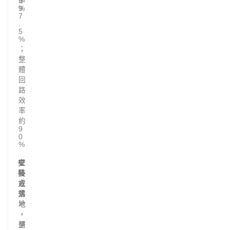
率
5
%
9
7
.
5
%
；
整
體
回
路
效
率
約
9
0
%
安
壁
壁
壁
裝
掛
掛
掛
方
或
或
或
式
落
落
落
地
地
地
，
，
整
適