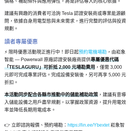
價格、補助條件與應用彈性，將是評估導入的核心依據。
建議有興趣的消費者可洽詢 Tesla 認證安裝商或專業能源顧
問，依據自身用電型態與未來需求，進行完整的評估與投資
規劃。
讀者專屬優惠
⚡ 限時優惠活動現正進行中！即日起
預約電機場勘
，由崧象
智能 — Powerwall 原廠認證安裝廠商提供
專屬優惠代碼
「TESLAGURU」可折抵 2,000 元場勘費用
，僅需 3,000
元即可完成專業評估。完成設備安裝後，另可再享 5,000 元
折扣。
本活動同步配合各縣市推動中的儲能補助政策
，建議有意導
入儲能設備之用戶盡早規劃，以掌握政策資源，提升用電效
率並降低長期用電成本。
👉 立即諮詢報價、預約場勘：
https://lin.ee/Ybextet
崧象智