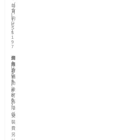
（
每
含
月
I
約
T
U
C
S
）
$
1
9
7
澳
約
州
價
A
洲
政
格
U
府
含
$
G
補
1
a
3
助
t
,
後
e
6
w
可
0
a
0
再
y
降
，
低
安
裝
費
另