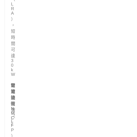
L
R
A
）
，
短
時
間
可
達
3
0
k
W
電
鋰
鋰
鋰
池
電
電
鐵
技
池
池
磷
術
（
（
酸
N
N
鹽
M
M
（
C
C
L
）
）
F
P
）