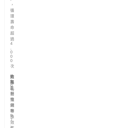
，
循
環
壽
命
超
過
4
,
0
0
0
次
效
約
太
太
9
率
陽
陽
0
能
能
%
轉
至
換
電
效
網
率
轉
9
換
7
效
.