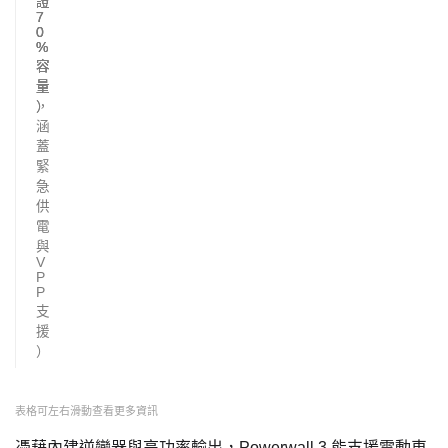
證
證
證
7
7
7
0
0
0
%
%
%
容
容
容
量
量
量
）
）
，
涵
蓋
緊
急
供
電
與
V
P
P
支
援
）
表格可左右滑動查看更多資訊
憑藉內建逆變器與高功率輸出，Powerwall 3 能支援電動車