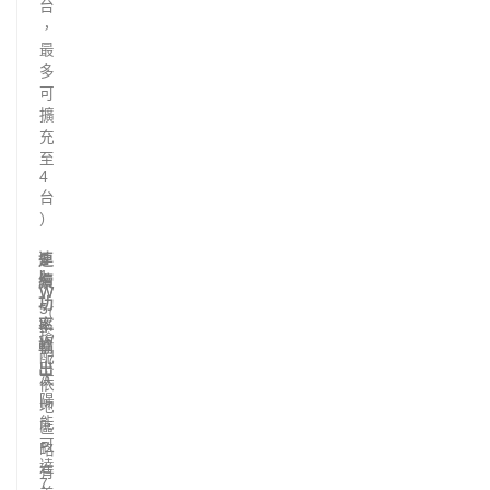
台
，
最
多
可
擴
充
至
4
台
）
連
5
5
1
k
k
1
續
W
W
.
功
5
（
率
k
搭
W
輸
配
（
出
太
依
陽
地
能
區
可
略
達
有
7