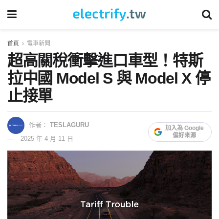
首頁
電車新聞
超高關稅衝擊進口車型！特斯
拉中國 Model S 與 Model X 停
止接單
作者：
TESLAGURU
加入為 Google
偏好來源
2025 年 4 月 11 日