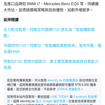
及進口品牌如 BMW i7、Mercedes-Benz EQS 等，持續擴
大市佔，並透過價格策略與技術優勢，加劇市場競爭。
延伸閱讀
全力配合監管！特斯拉中國將FSD 更名為「智能輔助駕
駛」
中國特色FSD？特斯拉「智能輔助駕駛系統」落地中國、僅
支援HW4
特斯拉FSD 登陸中國首日：車主實測駕駛風格與自駕能力
表現
若近期有購車規劃，可以使用
electrify.tw 的推薦連結
前往特斯拉官
網訂購，或將推薦碼連結提供給銷售顧問即可獲得 NT$ 8,000 購車
優惠。若您即將交付新車，不妨參考
JOWUA 周邊配件
。
若覺得本站內容實用，歡迎追蹤
LINE TODAY
與
Facebook 粉絲專
頁
，或將 electrify.tw
加入 Google 偏好來源
，日後查找用車資訊更