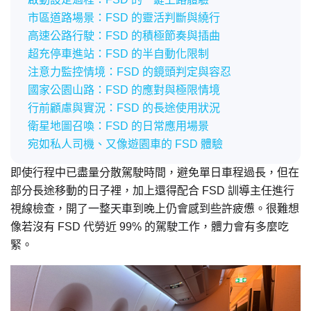
市區道路場景：FSD 的靈活判斷與繞行
高速公路行駛：FSD 的積極節奏與插曲
超充停車進站：FSD 的半自動化限制
注意力監控情境：FSD 的鏡頭判定與容忍
國家公園山路：FSD 的應對與極限情境
行前顧慮與實況：FSD 的長途使用狀況
衛星地圖召喚：FSD 的日常應用場景
宛如私人司機、又像遊園車的 FSD 體驗
即使行程中已盡量分散駕駛時間，避免單日車程過長，但在
部分長途移動的日子裡，加上還得配合 FSD 訓導主任進行
視線檢查，開了一整天車到晚上仍會感到些許疲憊。很難想
像若沒有 FSD 代勞近 99% 的駕駛工作，體力會有多麼吃
緊。