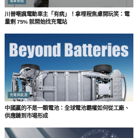
電車新聞
川普嘲諷電動車主「有病」！拿哩程焦慮開玩笑：電
量剩 75% 就開始找充電站
充電與能源
中國贏的不是一顆電池：全球電池霸權如何從工廠、
供應鏈到市場形成