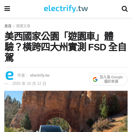
首頁
精選文章
美西國家公園「遊園車」體
驗？橫跨四大州實測 FSD 全自
駕
作者：
electrify.tw
加入為 Google
偏好來源
2025 年 10 月 12 日