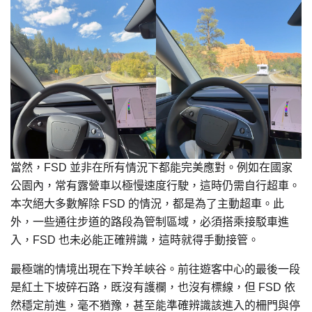
當然，FSD 並非在所有情況下都能完美應對。例如在國家
公園內，常有露營車以極慢速度行駛，這時仍需自行超車。
本次絕大多數解除 FSD 的情況，都是為了主動超車。此
外，一些通往步道的路段為管制區域，必須搭乘接駁車進
入，FSD 也未必能正確辨識，這時就得手動接管。
最極端的情境出現在下羚羊峽谷。前往遊客中心的最後一段
是紅土下坡碎石路，既沒有護欄，也沒有標線，但 FSD 依
然穩定前進，毫不猶豫，甚至能準確辨識該進入的柵門與停