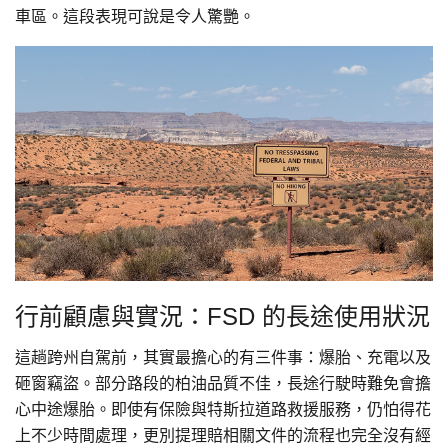
車區。這段表現可說是令人驚艷。
行前顧慮與實況：FSD 的長途使用狀況
這趟跨州自駕前，其實最擔心的有三件事：爆胎、充電以及
砸窗竊盜。部分路段的柏油品質不佳，長途行駛時難免會擔
心中途爆胎。即使有保險與特斯拉道路救援服務，仍怕得花
上不少時間處理，更別提理賠相關文件的流程也完全沒有經