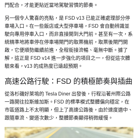
門配合，才能更貼近當地駕駛習慣的節奏。
另一個令人驚喜的亮點，是 FSD v13 已能正確處理部分停
車場入口。在一些飯店或大型停車場，FSD 會自動辨識並
駛向專用停車入口，而非直接開到大門前。甚至有一次，系
統精準地將車停在停車場閘門的取票機前，取票後閘門開
啟，它便順勢繼續前進，全程銜接流暢、毫無中斷。據了
解，這正是 FSD v14 進一步強化的項目之一，但從這次體
驗來看，v13 的成熟度已遠超預期。
高速公路行駛：FSD 的積極節奏與插曲
從洛杉磯好萊塢的 Tesla Diner 出發後，行程沿著州際公路
一路開往拉斯維加斯。FSD 的標準模式整體偏向穩定，在
市區道路上不太明顯，但上了高速公路後，由於速度適中、
跟隨車流、變道次數少，整體節奏顯得稍微緩慢。