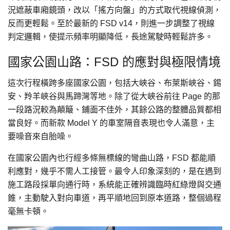
況遮蔽車廂鏡頭，改以「搖方向盤」的方式取代視線偵測，
反而更輕鬆。至於最新的 FSD v14，則進一步調整了視線
判定邏輯，使提示頻率明顯降低，長途駕駛時輕鬆許多。
國家公園山路：FSD 的應對與極限情境
這次行程橫跨多座國家公園，包括大峽谷、布萊斯峽谷、錫
安、羚羊峽谷與馬蹄灣等地。除了從大峽谷前往 Page 的那
一段路況較為顛簸、鋪面不佳外，其餘公路的整體品質都相
當良好。而新款 Model Y 的車室隔音表現也令人滿意，主
要噪音來自胎噪。
在國家公園內也行經多條無標線的彎曲山路，FSD 都能順
利應對，幾乎不需人工接管。最令人印象深刻的，是在遇到
施工路段採單向通行時，系統能正確辨識臨時紅綠燈與交通
錐，主動駛入對向車道，再平順地回到原本道路，整個過程
毫無卡頓。