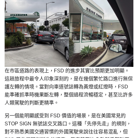
在市區道路的表現上，FSD 的進步其實比預期更加明顯。
這趟旅程中最令人印象深刻的，是在幾個繁忙路口進行無保
護左轉的情境。當對向車道號誌轉為黃燈或紅燈時，FSD
能準確抓準時機果斷左轉，整個過程流暢穩定，甚至比許多
人類駕駛的判斷更精準。
另一個能明顯感受到 FSD 價值的場景，是在美國常見的
STOP SIGN 無號誌交叉路口。這種「先停先走」的規則，
對不熟悉美國交通習慣的外國駕駛來說往往容易混亂，但