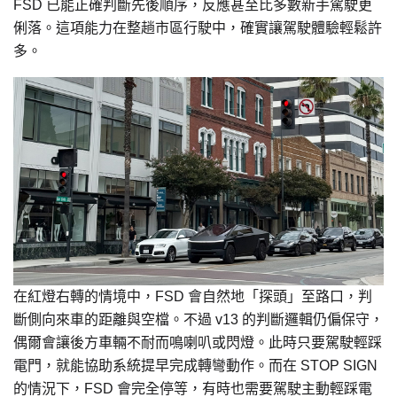
FSD 已能正確判斷先後順序，反應甚至比多數新手駕駛更
俐落。這項能力在整趟市區行駛中，確實讓駕駛體驗輕鬆許
多。
在紅燈右轉的情境中，FSD 會自然地「探頭」至路口，判
斷側向來車的距離與空檔。不過 v13 的判斷邏輯仍偏保守，
偶爾會讓後方車輛不耐而鳴喇叭或閃燈。此時只要駕駛輕踩
電門，就能協助系統提早完成轉彎動作。而在 STOP SIGN
的情況下，FSD 會完全停等，有時也需要駕駛主動輕踩電