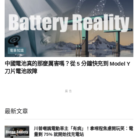
電車知識
中國電池真的那麼厲害嗎？從 5 分鐘快充到 Model Y
刀片電池故障
廣告
最新文章
川普嘲諷電動車主「有病」！拿哩程焦慮開玩笑：電
量剩 75% 就開始找充電站