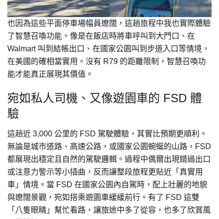
也因為這些平面停車場幅員遼闊，這趟旅程中我也實際體驗
了智慧召喚功能。像是在飯店時將車呼叫到大門口、在
Walmart 叫到結帳出口、在國家公園叫到步道入口等情境，
在美國的確相當實用。沒有 R79 的距離限制，智慧召喚功
能才能真正展現其價值。
宛如私人司機、又像遊園車的 FSD 體
驗
這趟近 3,000 公里的 FSD 駕駛體驗，其實比預期更順利。
無論是城市道路、高速公路，或國家公園蜿蜒的山路，FSD
都展現出穩定且自然的駕駛邏輯。過程中偶爾出現錯過出口
或注意力警示等小插曲，反而讓整段旅程更貼近「真實用
車」情境。當 FSD 在國家公園內自駕時，配上壯麗的地貌
與遼闊景觀，宛如搭乘遊園車緩緩前行。有了 FSD 這雙
「八隻眼睛」幫忙看路，讓旅途中多了從容，也多了欣賞風