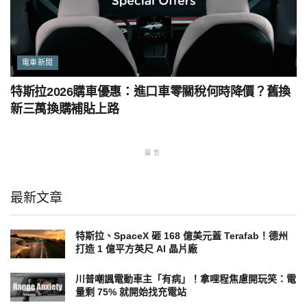
電車新聞
特斯拉2026購車優惠：進口車零關稅何時降價？舊換
新三萬換購補貼上路
廣告
最新文章
特斯拉、SpaceX 砸 168 億美元蓋 Terafab！德州
打造 1 億平方英尺 AI 晶片廠
川普嘲諷電動車主「有病」！拿哩程焦慮開玩笑：電
量剩 75% 就開始找充電站