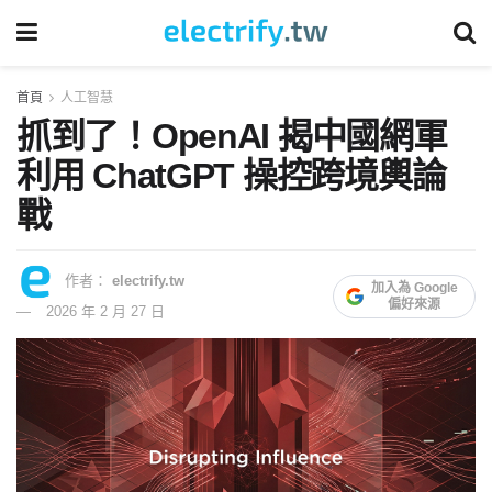
首頁
人工智慧
抓到了！OpenAI 揭中國網軍
利用 ChatGPT 操控跨境輿論
戰
作者：
electrify.tw
加入為 Google
偏好來源
2026 年 2 月 27 日