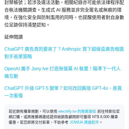
封禁帳號；若涉及違法活動，相關紀錄亦可能依法律程序配
合執法機關調查。生成式 AI 服務並非完全匿名或無痕的環
境，在強化安全與防制濫用的同時，也提醒使用者對自身數
位足跡保持清楚認知。
延伸閱讀
ChatGPT 廣告真的要來了？Anthropic 買下超級盃廣告暗諷
對手商業策略
OpenAI 攜手 Jony Ive 打造無螢幕 AI 裝置！瞄準下一代人
機互動
ChatGPT 升級 GPT-5 變笨？如何改回舊版 GPT-4o、差異
一次看懂
若近期有購車規劃，可以使用
electrify.tw 的推薦連結
前往特斯拉官
網訂購，或將推薦碼連結提供給銷售顧問即可獲得 NT$ 8,000 購車
優惠。若您即將交付新車，不妨參考
JOWUA 周邊配件
。