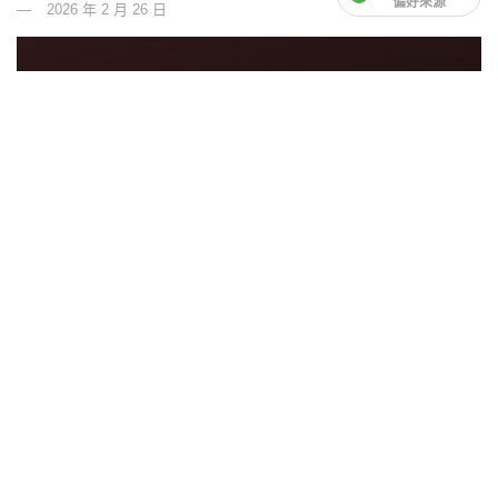
偏好來源
2026 年 2 月 26 日
特斯拉原廠音響在同級市場中普遍獲得不錯評價，甚至常被
形容為「同價位最佳」或「同級領先」。隨著煥新版 Model
3、全新 Model Y，以及 Model S、Model X 與 Cybertruck
完成新世代改款，車型分級更清晰，音訊設定介面與功能也
逐步成熟，使原廠系統在聲音表現與可調整彈性上，都比過
去更為到位。