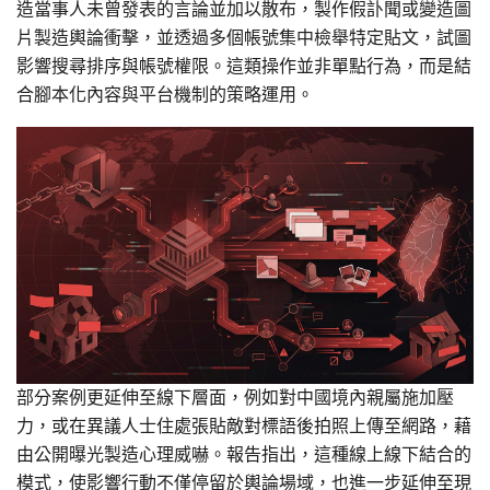
造當事人未曾發表的言論並加以散布，製作假訃聞或變造圖
片製造輿論衝擊，並透過多個帳號集中檢舉特定貼文，試圖
影響搜尋排序與帳號權限。這類操作並非單點行為，而是結
合腳本化內容與平台機制的策略運用。
部分案例更延伸至線下層面，例如對中國境內親屬施加壓
力，或在異議人士住處張貼敵對標語後拍照上傳至網路，藉
由公開曝光製造心理威嚇。報告指出，這種線上線下結合的
模式，使影響行動不僅停留於輿論場域，也進一步延伸至現