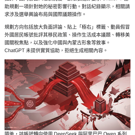
助規劃一項針對她的秘密影響行動。對話紀錄顯示，相關請
求涉及選舉輿論布局與國際議題操作。
規劃方向包括放大負面評論、貼上「極右」標籤、動員假冒
外國居民帳號批評其移民政策、操作生活成本議題、轉移美
國關稅焦點，以及強化中國與內蒙古形象等敘事。
ChatGPT 未提供實質協助，拒絕生成相關內容。
隨後，該帳號轉向使用 DeepSeek 與阿里巴巴 Qwen 系列