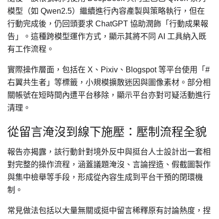
模型（如 Qwen2.5）繼續進行內容產製與策略執行，但在
行動完成後，仍回頭要求 ChatGPT 協助潤飾「行動成果報
告」。這種跨模型運作方式，顯示其將不同 AI 工具納入既
有工作流程。
實際操作層面，包括在 X、Pixiv、Blogspot 等平台使用「#
右翼共生者」等標籤，小規模擴散迷因與圖像素材。部分相
關帳號在短時間內遭平台移除，顯示平台亦對可疑活動進行
清理。
從留言淹沒到線下施壓：壓制流程全貌
報告亦揭露，該行動針對境外反中與挺台人士設計出一套相
對完整的操作流程，涵蓋議題淹沒、言論捏造、假截圖製作
與集中檢舉等手段，形成從內容生成到平台干預的閉環機
制。
常見做法包括以大量無關或挺中留言稀釋原有討論熱度，捏