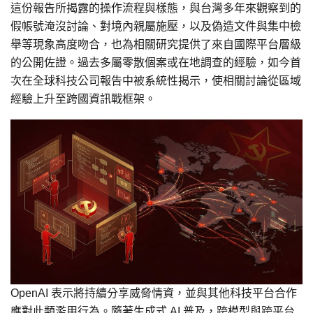
這份報告所揭露的操作流程與樣態，與台灣多年來觀察到的
假帳號淹沒討論、對境內親屬施壓，以及偽造文件與集中檢
舉等現象高度吻合，也為相關研究提供了來自國際平台層級
的公開佐證。過去多屬零散個案或在地調查的經驗，如今首
次在全球科技公司報告中被系統性揭示，使相關討論從區域
經驗上升至跨國資訊戰框架。
OpenAI 表示將持續分享威脅情資，並與其他科技平台合作
應對此類濫用行為。隨著生成式 AI 普及，跨模型與跨平台