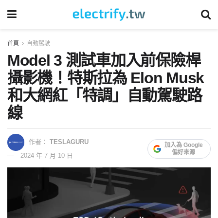
首頁
自動駕駛
Model 3 測試車加入前保險桿
攝影機！特斯拉為 Elon Musk
和大網紅「特調」自動駕駛路
線
作者：
TESLAGURU
加入為 Google
偏好來源
2024 年 7 月 10 日