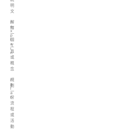
明
文
解
/
e
釋
x
一
p
個
l
a
工
i
具
n
或
概
念
規
/
p
劃
l
一
a
份
n
流
程
或
活
動