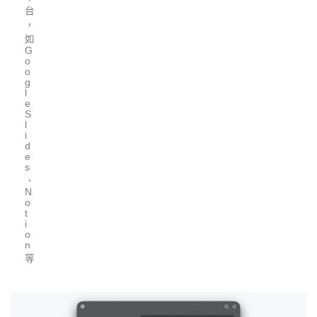
台
，
如
G
o
o
g
l
e
S
l
i
d
e
s
、
N
o
t
i
o
n
等