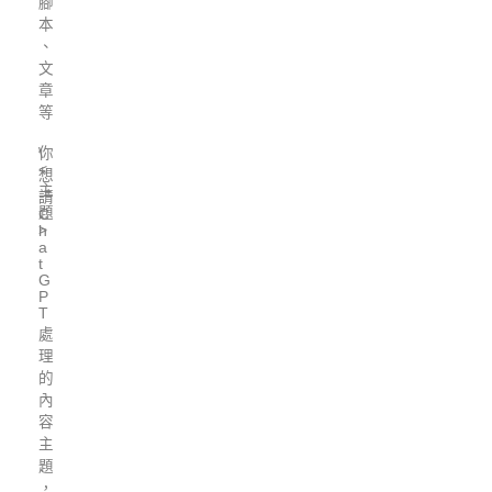
腳
本
、
文
章
等
\
你
<
想
主
請
題
C
>
h
a
t
G
P
T
處
理
的
內
容
主
題
，