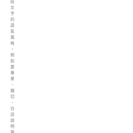
段
文
字
的
語
氣
風
格
，
例
如
要
專
業
、
親
切
、
白
話
說
明
等