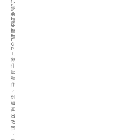
t
示
e
你
a
c
希
h
望
等
C
h
開
a
頭
t
G
P
T
做
什
麼
動
作
，
例
如
產
出
教
案
、