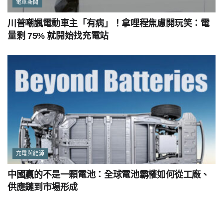
電車新聞
川普嘲諷電動車主「有病」！拿哩程焦慮開玩笑：電
量剩 75% 就開始找充電站
充電與能源
中國贏的不是一顆電池：全球電池霸權如何從工廠、
供應鏈到市場形成