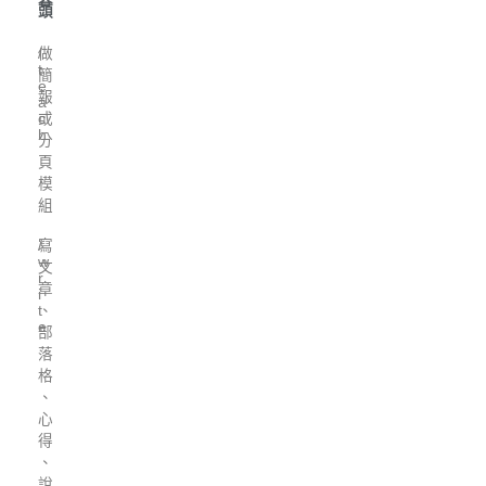
容
頭
做
/
t
簡
e
報
a
或
c
h
分
頁
模
組
寫
/
w
文
r
章
i
、
t
e
部
落
格
、
心
得
、
說