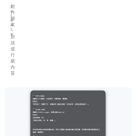
創
/
c
作
r
腳
e
本
a
t
、
e
對
話
或
行
銷
內
容