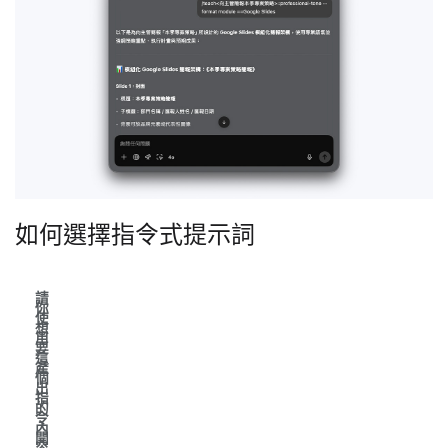
如何選擇指令式提示詞
請
你
使
想
用
要
這
產
個
出
指
的
令
內
開