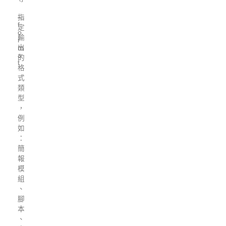
–
指
f
定
o
輸
r
m
出
a
的
t
格
式
類
型
，
例
如
：
簡
報
模
組
、
腳
本
、