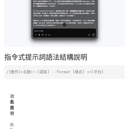
指令式提示詞語法結構說明
/[動作]<主題>::[語氣] --format [格式] ==[平台]
功
元
能
件
說
明
/
表