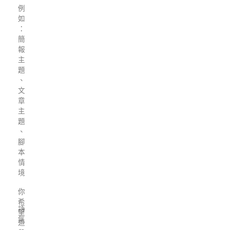
例
如
：
簡
報
主
題
、
文
章
主
題
、
腳
本
情
境
:
你
:
希
語
望
氣
這