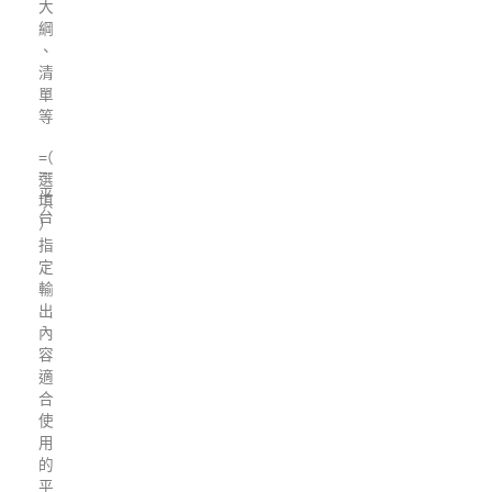
大
綱
、
清
單
等
=
（
=
選
平
填
台
）
指
定
輸
出
內
容
適
合
使
用
的
平