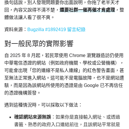
換句話說，別人發現問題要你出面說明，你拖了老半天才
回，內容又說得不清不楚，
還要社群一催再催才肯處理
，整
體做法讓人看了很不爽。
資料來源：
Bugzilla #1892419 留言紀錄
對一般民眾的實際影響
自 2025 年 8 月起，若民眾使用 Chrome 瀏覽器造訪仍使用
中華電信憑證的網站（例如政府機關、學校或公營機構），
可能會出現「您的連線不是私人連線」的紅色警告畫面，甚
至無法正常進入網站。這可能不是電腦故障，也不是網站遭
駭，而是因為該網站所使用的憑證是由 Google 已不再信任
的憑證機構簽發。
遇到這種情況時，可以採取以下做法：
確認網站來源無誤
：如果你是直接輸入網址、或透過
書籤、熟悉的政府入口連結前往，且該網站平常就是