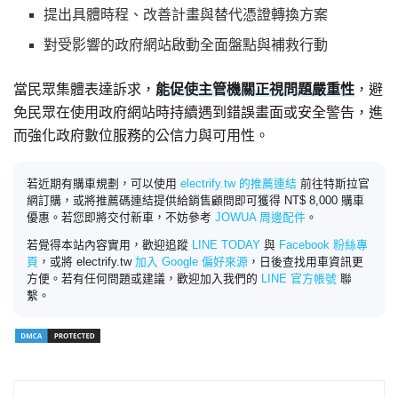
提出具體時程、改善計畫與替代憑證轉換方案
對受影響的政府網站啟動全面盤點與補救行動
當民眾集體表達訴求，
能促使主管機關正視問題嚴重性
，避
免民眾在使用政府網站時持續遇到錯誤畫面或安全警告，進
而強化政府數位服務的公信力與可用性。
若近期有購車規劃，可以使用
electrify.tw 的推薦連結
前往特斯拉官
網訂購，或將推薦碼連結提供給銷售顧問即可獲得 NT$ 8,000 購車
優惠。若您即將交付新車，不妨參考
JOWUA 周邊配件
。
若覺得本站內容實用，歡迎追蹤
LINE TODAY
與
Facebook 粉絲專
頁
，或將 electrify.tw
加入 Google 偏好來源
，日後查找用車資訊更
方便。若有任何問題或建議，歡迎加入我們的
LINE 官方帳號
聯
繫。