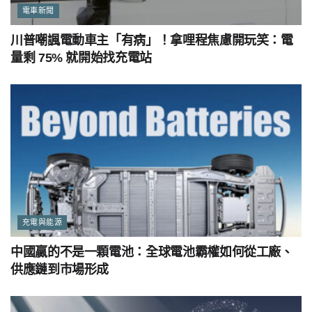
電車新聞
川普嘲諷電動車主「有病」！拿哩程焦慮開玩笑：電
量剩 75% 就開始找充電站
充電與能源
中國贏的不是一顆電池：全球電池霸權如何從工廠、
供應鏈到市場形成