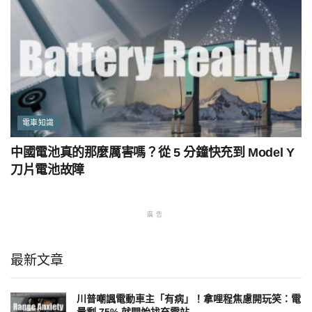
電車知識
中國電池真的那麼厲害嗎？從 5 分鐘快充到 Model Y
刀片電池故障
廣告
最新文章
川普嘲諷電動車主「有病」！拿哩程焦慮開玩笑：電
量剩 75% 就開始找充電站