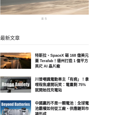
廣告
最新文章
特斯拉、SpaceX 砸 168 億美元
蓋 Terafab！德州打造 1 億平方
英尺 AI 晶片廠
川普嘲諷電動車主「有病」！拿
哩程焦慮開玩笑：電量剩 75%
就開始找充電站
中國贏的不是一顆電池：全球電
池霸權如何從工廠、供應鏈到市
場形成