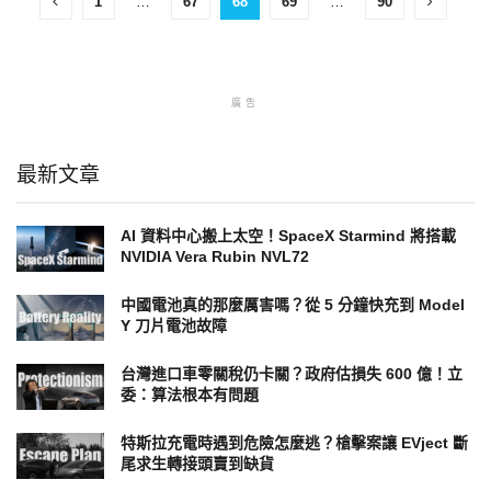
1
…
67
68
69
…
90
廣告
最新文章
AI 資料中心搬上太空！SpaceX Starmind 將搭載
NVIDIA Vera Rubin NVL72
中國電池真的那麼厲害嗎？從 5 分鐘快充到 Model
Y 刀片電池故障
台灣進口車零關稅仍卡關？政府估損失 600 億！立
委：算法根本有問題
特斯拉充電時遇到危險怎麼逃？槍擊案讓 EVject 斷
尾求生轉接頭賣到缺貨